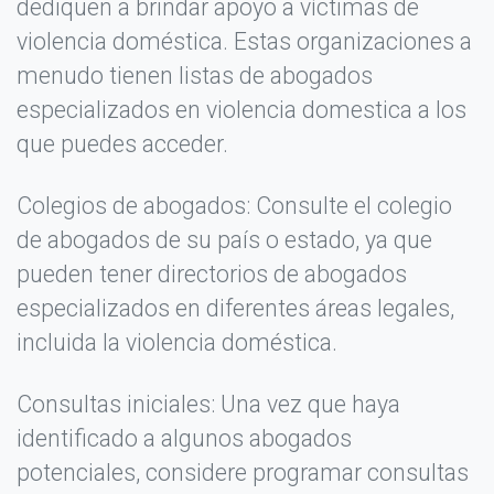
dediquen a brindar apoyo a víctimas de
Escribir tu opinión
×
violencia doméstica. Estas organizaciones a
menudo tienen listas de abogados
Calificación *
especializados en violencia domestica a los
que puedes acceder.
★
★
★
★
★
Colegios de abogados: Consulte el colegio
Tu Nombre o Apodo *
de abogados de su país o estado, ya que
pueden tener directorios de abogados
especializados en diferentes áreas legales,
Título de tu opinión *
incluida la violencia doméstica.
Consultas iniciales: Una vez que haya
Tu Opinión detallada *
identificado a algunos abogados
potenciales, considere programar consultas