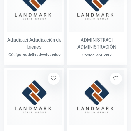
Adjudicaci Adjudicación de
ADMINISTRACI
bienes
ADMINISTRACIÓN
AVANZADA
Código:
vddv5vddvvdvdvddv
Código:
45llkklk