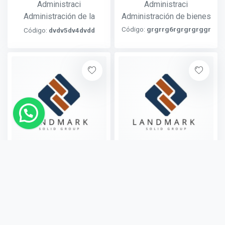
Administraci
Administraci
Administración de la
Administración de bienes
herencia
Código:
grgrrg6rgrgrgrggr
Código:
dvdv5dv4dvdd
ADMINISTRACI
Albacea abusivo Albacea
ADMINISTRACIÓN
abusivo
JUDICIAL AVANZADA
Código:
vdvd54vdvdvdv
Código:
dvvd54dvvdvdvdvd