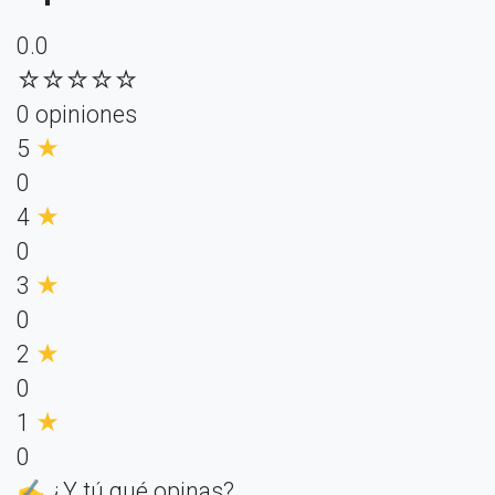
0.0
☆☆☆☆☆
0 opiniones
5
★
0
4
★
0
3
★
0
2
★
0
1
★
0
✍️ ¿Y tú qué opinas?