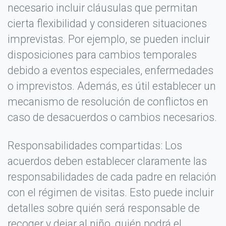
necesario incluir cláusulas que permitan
cierta flexibilidad y consideren situaciones
imprevistas. Por ejemplo, se pueden incluir
disposiciones para cambios temporales
debido a eventos especiales, enfermedades
o imprevistos. Además, es útil establecer un
mecanismo de resolución de conflictos en
caso de desacuerdos o cambios necesarios.
Escribir tu opinión
×
Responsabilidades compartidas: Los
Calificación *
acuerdos deben establecer claramente las
responsabilidades de cada padre en relación
★
★
★
★
★
con el régimen de visitas. Esto puede incluir
detalles sobre quién será responsable de
Tu Nombre o Apodo *
recoger y dejar al niño, quién podrá el